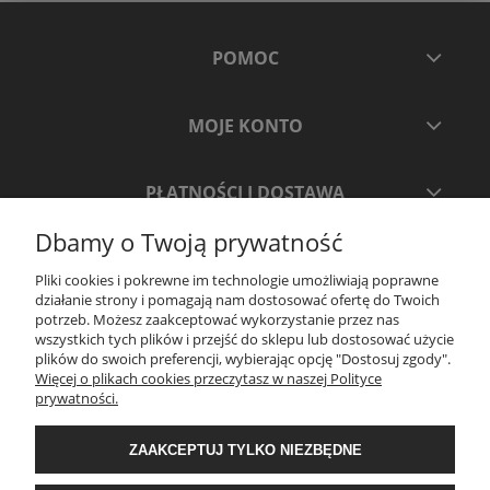
POMOC
MOJE KONTO
PŁATNOŚCI I DOSTAWA
Dbamy o Twoją prywatność
INFORMACJE
Pliki cookies i pokrewne im technologie umożliwiają poprawne
działanie strony i pomagają nam dostosować ofertę do Twoich
potrzeb. Możesz zaakceptować wykorzystanie przez nas
O NAS
wszystkich tych plików i przejść do sklepu lub dostosować użycie
plików do swoich preferencji, wybierając opcję "Dostosuj zgody".
Więcej o plikach cookies przeczytasz w naszej Polityce
prywatności.
ZAAKCEPTUJ TYLKO NIEZBĘDNE
.
Realizacja: ADVERTNET.PL