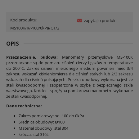
Kod produktu:
zapytaj o produkt
MS100K/R/-100/0kPa/G1/2
OPIS
Przeznaczenie, budowa:
Manometry przemysłowe MS-100K
przeznaczone są do pomiaru ciśnień cieczy i gazów o temperaturze
do 200°C. Zakres ciśnień mierzonego medium powinien mieć 3/4
zakresu wskazań ciśnieniomierza dla ciśnień stałych lub 2/3 zakresu
wskazań dla ciśnień pulsujących. Puszka obudowy wykonana jest ze
stali kwasoodpornej i zaopatrzona w szybę z bezpiecznego szkła
warstwowego. Króciec i sprężyna pomiarowa manometru wykonane
ze stali kwasodpornej.
Dane techniczne:
Zakres pomiarowy: od -100 do 0kPa
Średnica obudowy: Ø100
Materiał obudowy: stal 304
króćca: stal 316L