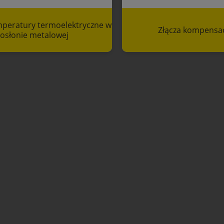
emperatury termoelektryczne w
Złącza kompensa
osłonie metalowej