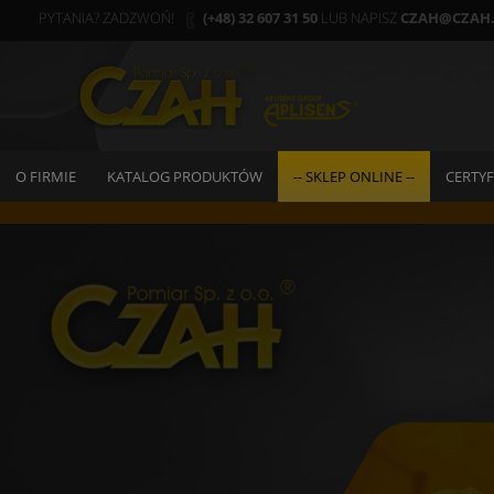
PYTANIA? ZADZWOŃ!
(+48) 32 607 31 50
LUB NAPISZ
CZAH@CZAH.
O FIRMIE
KATALOG PRODUKTÓW
-- SKLEP ONLINE --
CERTYF