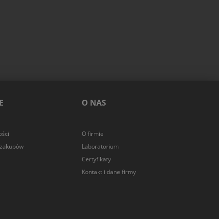
E
O NAS
ości
O firmie
 zakupów
Laboratorium
Certyfikaty
Kontakt i dane firmy