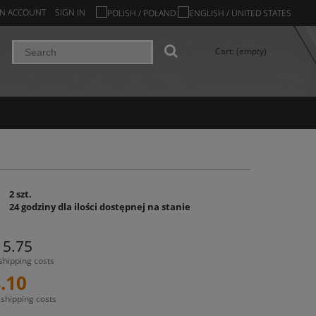
AN ACCOUNT
SIGN IN
Cart:
(empty)
2 szt.
24 godziny dla ilości dostępnej na stanie
15.75
 shipping costs
.10
 shipping costs