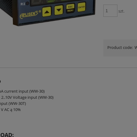
szt.
Product code:
0
mA current input (WW-30)
V, 2..10V Voltage input (WW-30)
input (WW-30T)
 V AC ą 10%
LOAD: