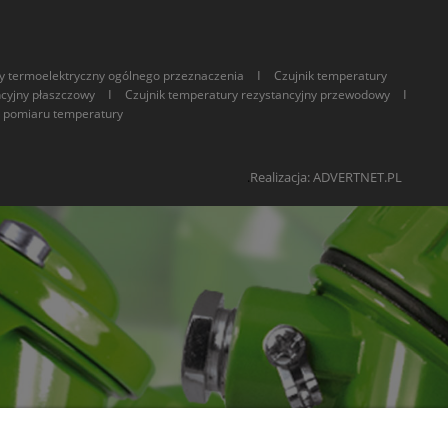
I
y termoelektryczny ogólnego przeznaczenia
Czujnik temperatury
I
I
ncyjny płaszczowy
Czujnik temperatury rezystancyjny przewodowy
 pomiaru temperatury
.
Realizacja: ADVERTNET.PL