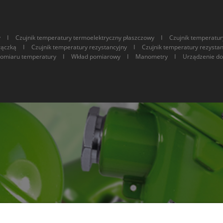
I
I
y
Czujnik temperatury termoelektryczny płaszczowy
Czujnik temperatur
I
I
rączką
Czujnik temperatury rezystancyjny
Czujnik temperatury rezysta
I
I
I
pomiaru temperatury
Wkład pomiarowy
Manometry
Urządzenie do