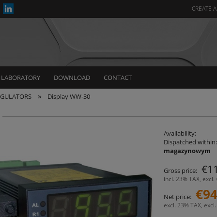
CREATE 
LABORATORY
DOWNLOAD
CONTACT
»
REGULATORS
Display WW-30
Availability:
Dispatched within:
magazynowym
€1
Gross price:
incl. 23% TAX, excl.
€94
Net price:
excl. 23% TAX, excl.