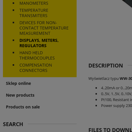
MANOMETERS
TEMPERATURE
TRANSMITERS
DEVICES FOR NON-
CONTACT TEMPERATURE
MEASUREMENT
DISPLAYS, METERS,
REGULATORS
HAND HELD
THERMOCOUPLES
DESCRIPTION
COMPENSATION
CONNECTORS
Wyświetlacz typu
WW-3
Sklep online
4..20mA or 0...20
0..5V, 1..5V, 0..10
New products
Pt100, Resistant 
Power supply 230
Products on sale
SEARCH
FILES TO DOWN