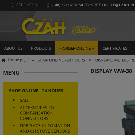
QUESTIONS? CALL!
(+48) 32 607 31 50
OR WRITE
OFFICE@CZAH.PL
ABOUT US
PRODUCTS
-- ORDER ONLINE --
CERTIFICATES
»
»
Home page
SHOP ONLINE - 24 HOURS
DISPLAYS, METERS, 
DISPLAY WW-30
MENU
SHOP ONLINE - 24 HOURS
SALE
ACCESSORIES FO
COMPANSATION
CONNECTORS
FIREPLACE AUTOMATION
AND CH STOVE SENSORS