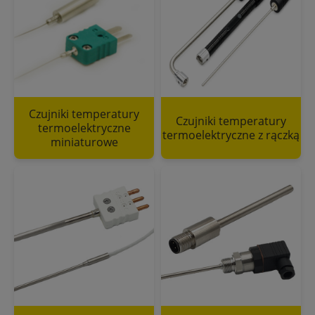
Czujniki temperatury
Czujniki temperatury
termoelektryczne
termoelektryczne z rączką
miniaturowe