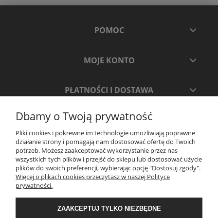
POMOC
MOJE KONTO
PŁATNOŚCI I DOSTAWA
Dbamy o Twoją prywatność
INFORMACJE
Pliki cookies i pokrewne im technologie umożliwiają poprawne
działanie strony i pomagają nam dostosować ofertę do Twoich
O NAS
potrzeb. Możesz zaakceptować wykorzystanie przez nas
wszystkich tych plików i przejść do sklepu lub dostosować użycie
plików do swoich preferencji, wybierając opcję "Dostosuj zgody".
Więcej o plikach cookies przeczytasz w naszej Polityce
prywatności.
ZAAKCEPTUJ TYLKO NIEZBĘDNE
.
Realizacja: ADVERTNET.PL