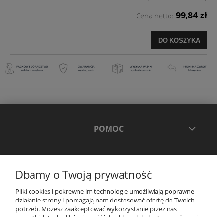
99,84 zł
Cena netto:
DO KOSZYKA
POMOC
MOJE KONTO
Dbamy o Twoją prywatność
PŁATNOŚCI I DOSTAWA
Pliki cookies i pokrewne im technologie umożliwiają poprawne
działanie strony i pomagają nam dostosować ofertę do Twoich
potrzeb. Możesz zaakceptować wykorzystanie przez nas