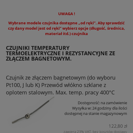
UWAGA !
Wybrane modele czujnika dostępne „od ręki”. Aby sprawdzić
czy dany model jest od ręki” wybierz opcje (długość, średnica,
materiał itd.) czujnika
CZUJNIKI TEMPERATURY
TERMOELEKTRYCZNE I REZYSTANCYJNE ZE
ZŁĄCZEM BAGNETOWYM.
Czujnik ze złączem bagnetowym (do wyboru
Pt100, J lub K) Przewód włókno szklane z
oplotem stalowym. Max. temp. pracy 400°C
Dostępność:
na zamówienie
Wysyłka w:
24 godziny dla ilości
dostępnej na stanie magazynowym
122,80 zł
zawiera 23% VAT, bez kosztów dostawy