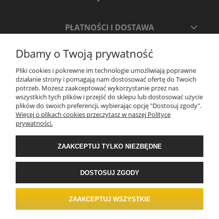
PŁATNOŚCI I DOSTAWA
Dbamy o Twoją prywatność
INFORMACJE
Pliki cookies i pokrewne im technologie umożliwiają poprawne
działanie strony i pomagają nam dostosować ofertę do Twoich
O NAS
potrzeb. Możesz zaakceptować wykorzystanie przez nas
wszystkich tych plików i przejść do sklepu lub dostosować użycie
plików do swoich preferencji, wybierając opcję "Dostosuj zgody".
Więcej o plikach cookies przeczytasz w naszej Polityce
prywatności.
ZAAKCEPTUJ TYLKO NIEZBĘDNE
.
Realizacja: ADVERTNET.PL
DOSTOSUJ ZGODY
ZAAKCEPTUJ WSZYSTKIE